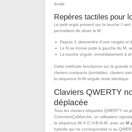
droite.
Repères tactiles pour l
Le petit ergot présent sur la touche J ser
permettent de situer le M :
Depuis J, descendre d’une rangée et dé
Le N se trouve juste à gauche du M, a
La touche virgule, immédiatement à dro
Cette méthode fonctionne sur la grande m
claviers compacts (portables, claviers sa
la séquence N-M-virgule reste identique.
Claviers QWERTY non
déplacée
Tous les claviers étiquetés QWERTY ne p
CommentÇaMarche, un utilisateur signalait
la séquence W-X-C-V-B-N-M, avec un
M p
hybride qui ne correspondait ni au QWER