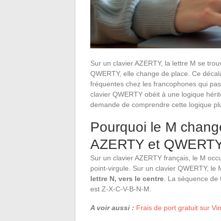
Sur un clavier AZERTY, la lettre M se trouv
QWERTY, elle change de place. Ce décala
fréquentes chez les francophones qui pass
clavier QWERTY obéit à une logique hérité
demande de comprendre cette logique plu
Pourquoi le M change
AZERTY et QWERT
Sur un clavier AZERTY français, le M occup
point-virgule. Sur un clavier QWERTY, le
lettre N, vers le centre
. La séquence de 
est Z-X-C-V-B-N-M.
A voir aussi :
Frais de port gratuit sur V