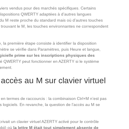
aviers vendus pour des marchés spécifiques. Certains
s dispositions QWERTY adaptées à d’autres langues
on du M reste proche du standard mais où d’autres touches
 trouvant le M, les touches environnantes ne correspondent
 la première étape consiste à identifier la disposition
ètre se vérifie dans Paramètres, puis Heure et langue,
gicielle prime sur les inscriptions physiques des
é QWERTY peut fonctionner en AZERTY si le système
rsement.
 accès au M sur clavier virtuel
e en termes de raccourcis : la combinaison Ctrl+M n’est pas
es logiciels. En revanche, la question de l’accès au M se
vait un clavier virtuel AZERTY activé pour le contrôle
obii) où
la lettre M était tout simplement absente de