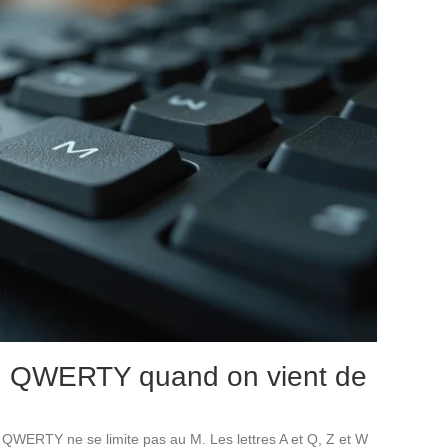
au QWERTY quand on vient de
 QWERTY ne se limite pas au M. Les lettres A et Q, Z et W