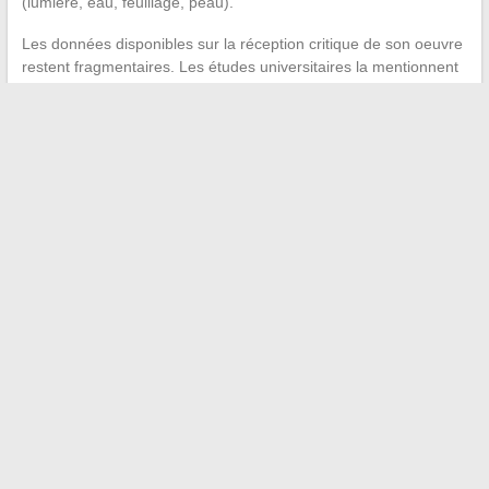
(lumière, eau, feuillage, peau).
Les données disponibles sur la réception critique de son oeuvre
restent fragmentaires. Les études universitaires la mentionnent
surtout en lien avec Olivier Messiaen, ce qui a le double effet de
la faire connaître et de l’enfermer dans un rôle de mère illustre.
Son travail poétique mériterait une relecture autonome
,
détachée de la célébrité de son fils.
La prochaine fois que les mots « Sur cette page détachée »
apparaîtront dans un quiz en ligne ou un fil de discussion, le
nom à retenir est celui de Cécile Sauvage, poétesse française
du début du XXe siècle, autrice du recueil Le Vallon.
←
Comment résoudre les problèmes lors de la connexion au
compte cdc net
Où dénicher les meilleures partitions et tablatures gratuites
de guitare en ligne
→