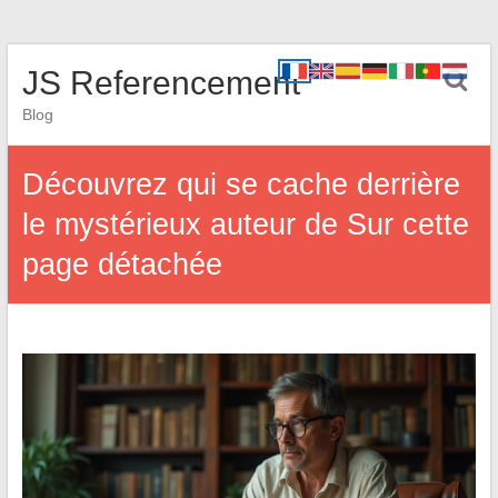
JS Referencement
Blog
Découvrez qui se cache derrière
le mystérieux auteur de Sur cette
page détachée