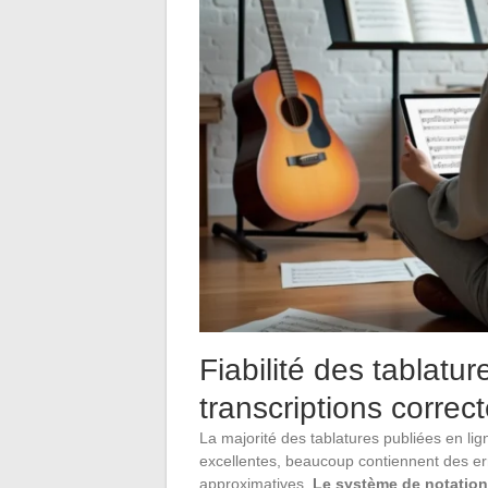
Fiabilité des tablatur
transcriptions correc
La majorité des tablatures publiées en li
excellentes, beaucoup contiennent des err
approximatives.
Le système de notation 