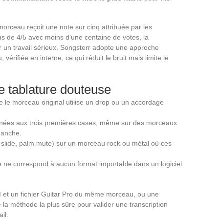
morceau reçoit une note sur cinq attribuée par les
us de 4/5 avec moins d’une centaine de votes, la
ur un travail sérieux. Songsterr adopte une approche
vérifiée en interne, ce qui réduit le bruit mais limite le
e tablature douteuse
e le morceau original utilise un drop ou un accordage
onnées aux trois premières cases, même sur des morceaux
 manche.
 slide, palm mute) sur un morceau rock ou métal où ces
re ne correspond à aucun format importable dans un logiciel
I et un fichier Guitar Pro du même morceau, ou une
 la méthode la plus sûre pour valider une transcription
il.